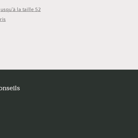
usqu'à la taille 52
ris
onseils