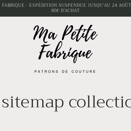
 FABRIQUE - EXPÉDITION SUSPENDUE JUSQU’AU 24 AOÛT 
80€ D'ACHAT
sitemap collecti