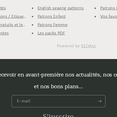
tés
English sewing patterns
Patrons j
ons / Etiquettes ...
Patrons Enfant
Vos favo
atuits et les ex...
Patrons Femme
entes
Les packs PDF
Powered by
SEOAnt
ecevoir en avant-première nos actualités, nos c
et nos bons plans...
E-mail
S'inscrire