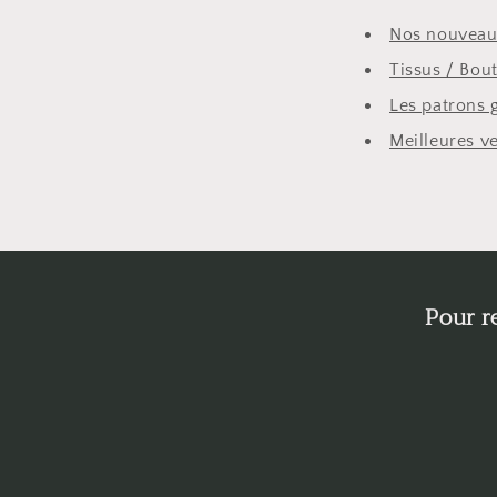
Nos nouveau
Tissus / Bout
Les patrons gr
Meilleures v
Pour r