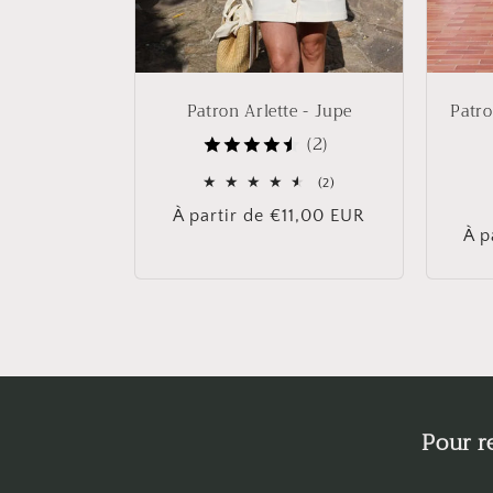
Patron Arlette - Jupe
Patro
(2)
2
(2)
total
Prix
À partir de €11,00 EUR
des
Pri
À p
critiques
habituel
hab
Pour r