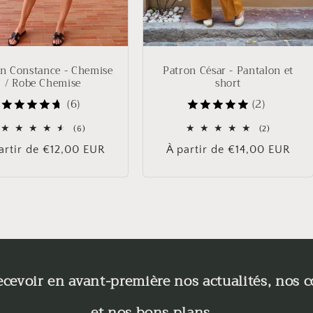
n Constance - Chemise
Patron César - Pantalon et
/ Robe Chemise
short
(6)
(2)
6
2
(6)
(2)
total
total
x
artir de €12,00 EUR
Prix
À partir de €14,00 EUR
des
des
critiques
critiques
ituel
habituel
ecevoir en avant-première nos actualités, nos c
et nos bons plans...