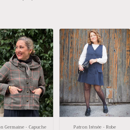
on Germaine - Capuche
Patron Irénée - Robe