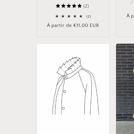
/
(2)
Pri
À p
2
(2)
total
hab
Prix
À partir de €11,00 EUR
des
critiques
habituel