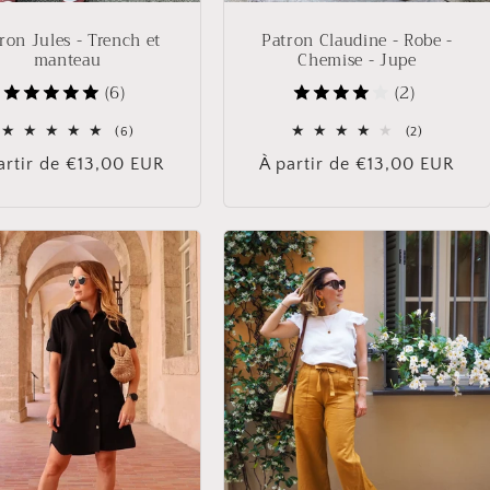
ron Jules - Trench et
Patron Claudine - Robe -
manteau
Chemise - Jupe
(6)
(2)
6
2
(6)
(2)
total
total
x
artir de €13,00 EUR
Prix
À partir de €13,00 EUR
des
des
critiques
critiques
ituel
habituel