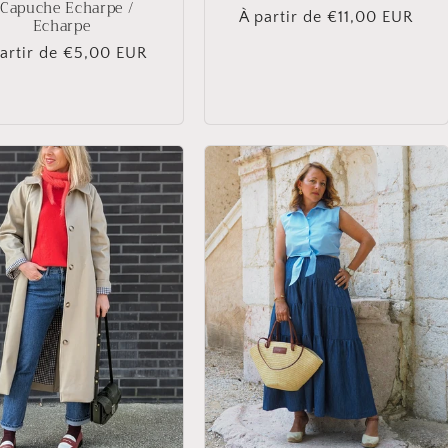
 Capuche Echarpe /
Prix
À partir de €11,00 EUR
Echarpe
habituel
x
artir de €5,00 EUR
ituel