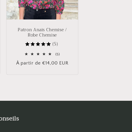
Patron Anais Chemise /
Robe Chemise
(5)
5
(5)
total
Prix
À partir de €14,00 EUR
des
critiques
habituel
onseils