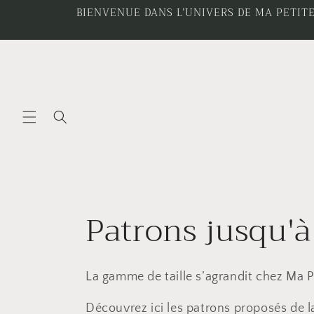
et
BIENVENUE DANS L’UNIVERS DE MA PETITE
passer
au
contenu
C
Patrons jusqu'à 
o
La gamme de taille s’agrandit chez Ma P
l
Découvrez ici les patrons proposés de la 