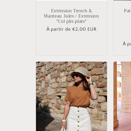
Extension Trench &
Pat
Manteau Jules / Extension
"Col plis plats"
Prix
À partir de €2,00 EUR
habituel
Pri
À p
hab