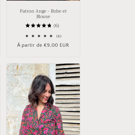
Patron Ange - Robe et
Blouse
(6)
6
(6)
total
Prix
À partir de €9,00 EUR
des
critiques
habituel