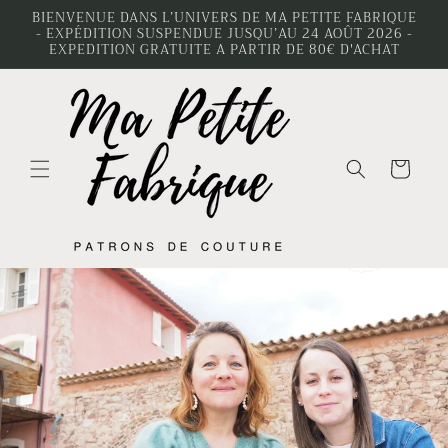
et
BIENVENUE DANS L’UNIVERS DE MA PETITE FABRIQUE
passer
- EXPÉDITION SUSPENDUE JUSQU’AU 24 AOÛT 2026 -
au
EXPEDITION GRATUITE A PARTIR DE 80€ D'ACHAT
contenu
Panier