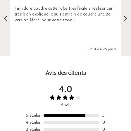
J ai adoré coudre cette robe Très facile a réaliser car
très bien expliqué Je suis entrain de coudre une 2e
version Merci pour votre travail
l
s
FR
il y a 25 jours
Avis des clients
4.0
4 avis
5
étoiles
3
4
étoiles
0
3
étoiles
0