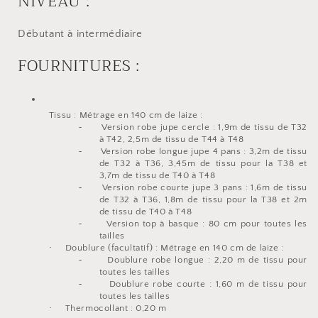
NIVEAU :
Débutant à intermédiaire
FOURNITURES :
Tissu : Métrage en 140 cm de laize :
-
Version robe jupe cercle : 1,9m de tissu de T32
à T42, 2,5m de tissu de T44 à T48
-
Version robe longue jupe 4 pans : 3,2m de tissu
de T32 à T36, 3,45m de tissu pour la T38 et
3,7m de tissu de T40 à T48
-
Version robe courte jupe 3 pans : 1,6m de tissu
de T32 à T36, 1,8m de tissu pour la T38 et 2m
de tissu de T40 à T48
-
Version top à basque : 80 cm pour toutes les
tailles
·
Doublure (facultatif) : Métrage en 140 cm de laize :
-
Doublure robe longue : 2,20 m de tissu pour
toutes les tailles
-
Doublure robe courte : 1,60 m de tissu pour
toutes les tailles
·
Thermocollant : 0,20 m