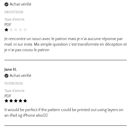
Achat vérifié
08/07/2026
Type d'article:
PDF
Je rencontre un souci avec le patron mais je n'ai aucune réponse par
mail, ni sur insta. Ma simple question c'est transformée en déception et
je n'ai pas cousu le patron
Jane H.
Achat vérifié
10/08/2025
Type d'article:
PDF
It would be perfect if the pattern could be printed out using layers on
an iPad og iPhone also👌🏼