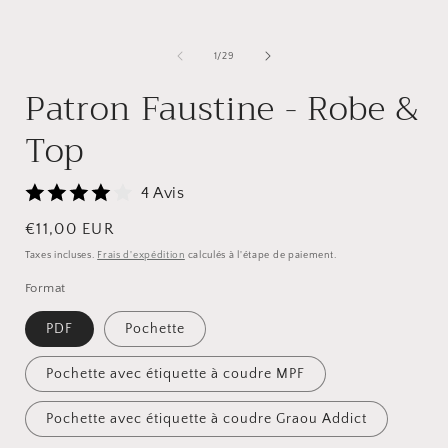
le
l
média
1
dans
de
1
/
29
une
fenêtre
f
Patron Faustine - Robe &
modale
Top
4 Avis
Prix
€11,00 EUR
habituel
Taxes incluses.
Frais d'expédition
calculés à l'étape de paiement.
Format
PDF
Pochette
Pochette avec étiquette à coudre MPF
Pochette avec étiquette à coudre Graou Addict