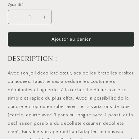
Quantité
Réduire
Augmenter
la
la
quantité
quantité
de
de
Ajouter au panier
Patron
Patron
Faustine
Faustine
DESCRIPTION :
-
-
Robe
Robe
&amp;
&amp;
Avec son joli décolleté cœur, ses belles bretelles droites
Top
Top
ou nouées, Faustine saura séduire les couturières
débutantes et aguerries à la recherche d'une cousette
simple et rapide du plus effet. Avec la possibilité de la
coudre en top ou en robe, avec ses 3 variations de jupe
(cercle, courte avec 3 pans ou longue avec 4 pans), et la
déclinaison possible du décolleté cœur en décolleté
carré, Faustine vous permettra d’adapter ce nouveau