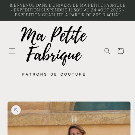
et
BIENVENUE DANS L’UNIVERS DE MA PETITE FABRIQUE
passer
- EXPÉDITION SUSPENDUE JUSQU’AU 24 AOÛT 2026 -
au
EXPEDITION GRATUITE A PARTIR DE 80€ D'ACHAT
contenu
Panier
Passer aux
informations
produits